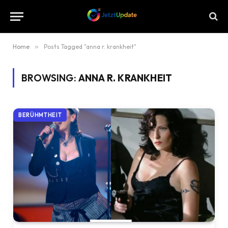
Home
»
Posts Tagged "anna r. krankheit"
BROWSING:
ANNA R. KRANKHEIT
BERÜHMTHEIT