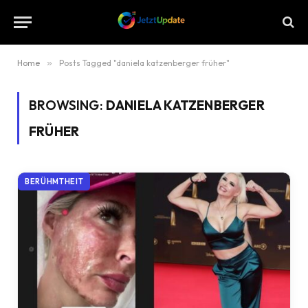
Home
»
Posts Tagged "daniela katzenberger früher"
BROWSING:
DANIELA KATZENBERGER
FRÜHER
BERÜHMTHEIT