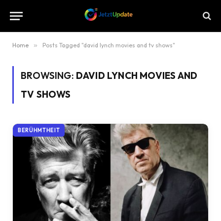
Home
»
Posts Tagged "david lynch movies and tv shows"
BROWSING:
DAVID LYNCH MOVIES AND
TV SHOWS
BERÜHMTHEIT