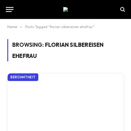
Home
»
Posts Tagged "florian silbereisen ehefrau"
BROWSING:
FLORIAN SILBEREISEN
EHEFRAU
BERÜHMTHEIT