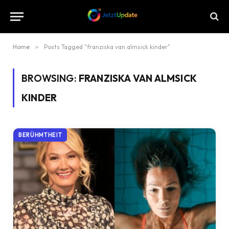
Home
»
Posts Tagged "franziska van almsick kinder"
BROWSING:
FRANZISKA VAN ALMSICK
KINDER
BERÜHMTHEIT