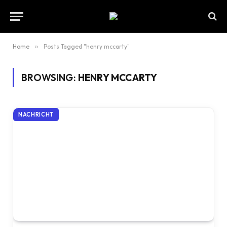
Home
»
Posts Tagged "henry mccarty"
BROWSING:
HENRY MCCARTY
NACHRICHT