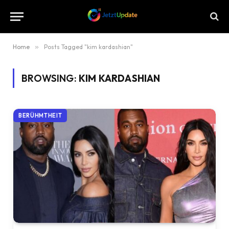
Home
»
Posts Tagged "kim kardashian"
BROWSING:
KIM KARDASHIAN
BERÜHMTHEIT