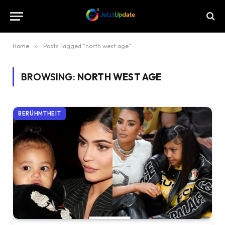
Home
»
Posts Tagged "north west age"
BROWSING:
NORTH WEST AGE
BERÜHMTHEIT