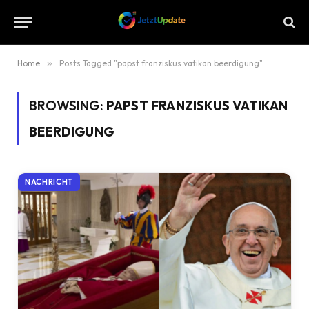
Home
»
Posts Tagged "papst franziskus vatikan beerdigung"
BROWSING:
PAPST FRANZISKUS VATIKAN
BEERDIGUNG
NACHRICHT