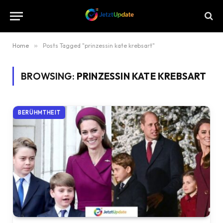
Home
»
Posts Tagged "prinzessin kate krebsart"
BROWSING:
PRINZESSIN KATE KREBSART
BERÜHMTHEIT