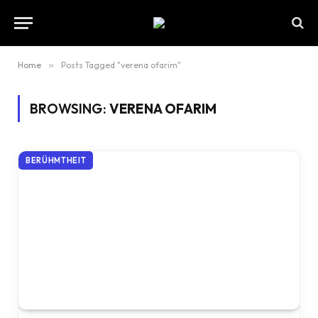
Home
»
Posts Tagged "verena ofarim"
BROWSING:
VERENA OFARIM
BERÜHMTHEIT