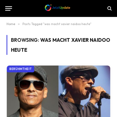
Home
»
Posts Tagged "was macht xavier naidoo heute"
BROWSING:
WAS MACHT XAVIER NAIDOO
HEUTE
BERÜHMTHEIT