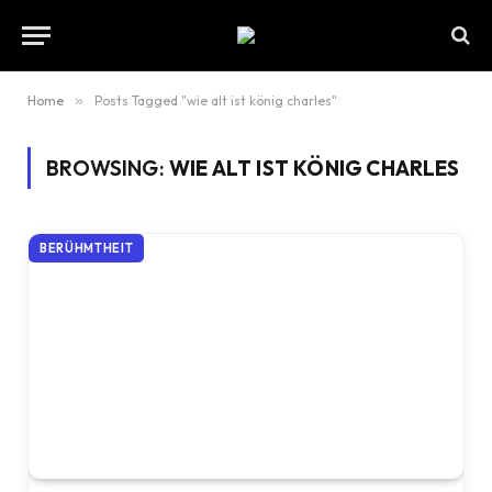
Home
»
Posts Tagged "wie alt ist könig charles"
BROWSING:
WIE ALT IST KÖNIG CHARLES
BERÜHMTHEIT